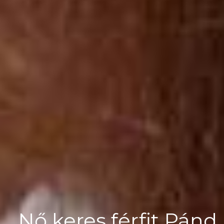
Nő keres férfit Pánd