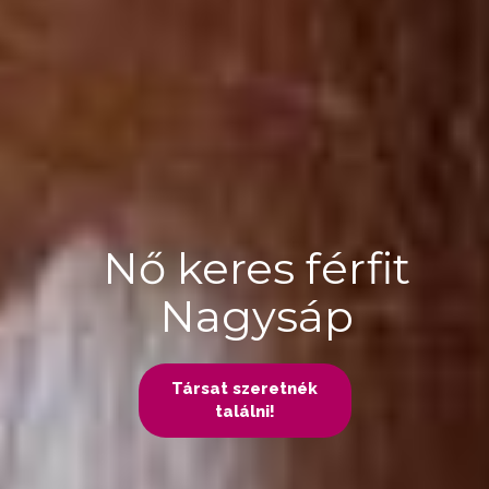
Nő keres férfit
Nagysáp
Társat szeretnék
találni!