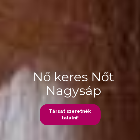
Nő keres Nőt
Nagysáp
Társat szeretnék
találni!