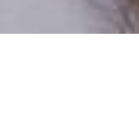
Csak valódi felhasználók
A profilok 100%-a ellenőrzött