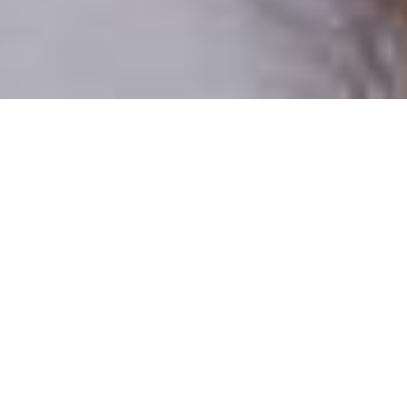
Csak valódi felhasználók
A profilok 100%-a ellenőrzött