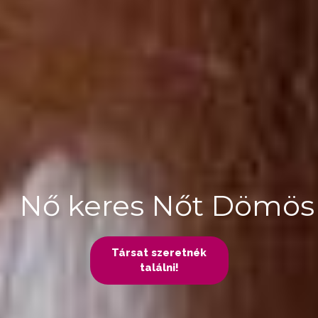
Nő keres Nőt Dömös
Társat szeretnék
találni!