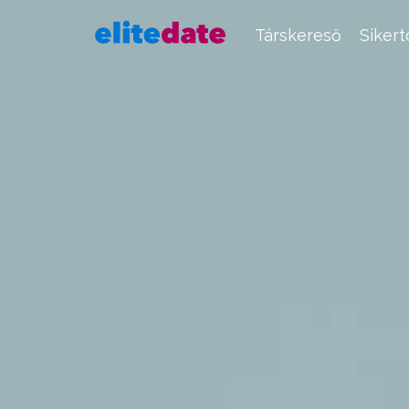
Társkereső
Siker