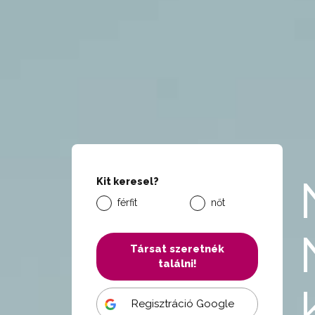
Kit keresel?
férfit
nőt
Társat szeretnék
találni!
Regisztráció Google