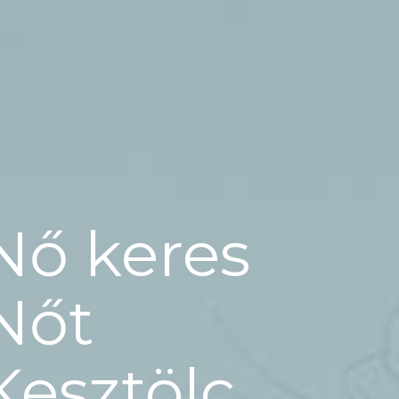
Nő keres
Nőt
Kesztölc