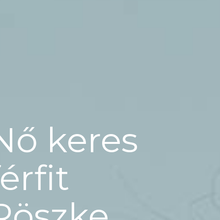
Nő keres
férfit
Röszke