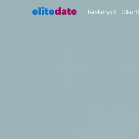
Társkereső
Siker