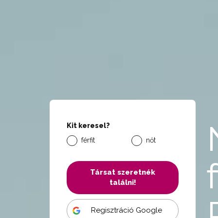
Kit keresel?
férfit
nőt
Társat szeretnék
találni!
Regisztráció Google