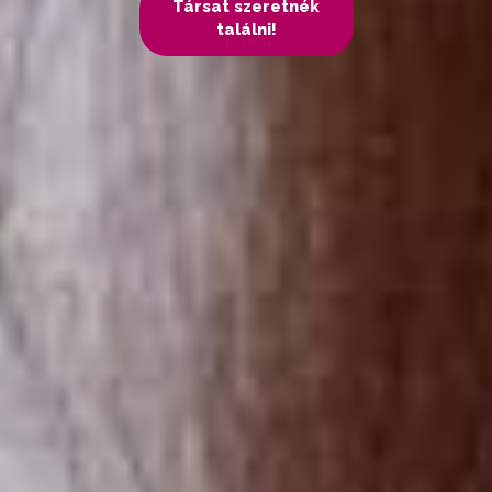
Társat szeretnék
találni!