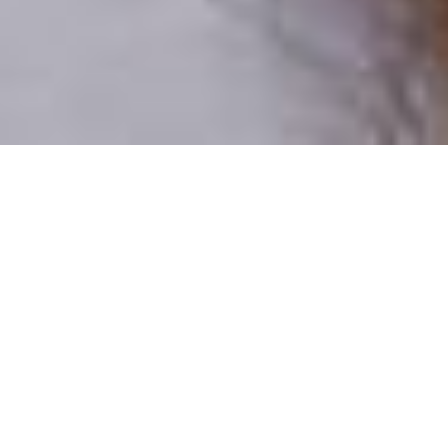
Csak valódi felhasználók
A profilok 100%-a ellenőrzött