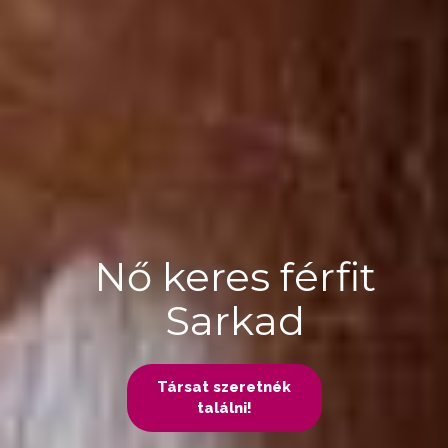
Nő keres férfit
Sarkad
Társat szeretnék
találni!