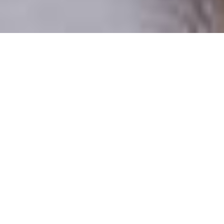
Csak valódi felhasználók
A profilok 100%-a ellenőrzött