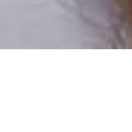
Csak valódi felhasználók
A profilok 100%-a ellenőrzött