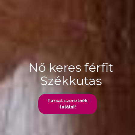
Nő keres férfit
Székkutas
Társat szeretnék
találni!