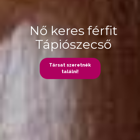
Nő keres férfit
Tápiószecső
Társat szeretnék
találni!