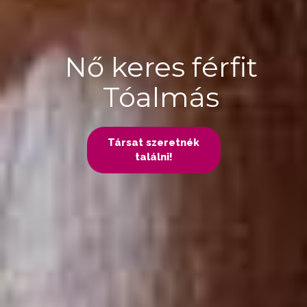
Nő keres férfit
Tóalmás
Társat szeretnék
találni!