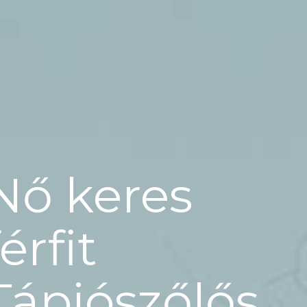
Nő keres
férfit
Tápiószőlős