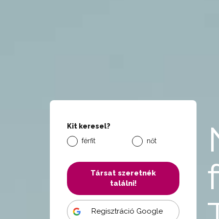
Kit keresel?
férfit
nőt
Társat szeretnék
találni!
Regisztráció Google