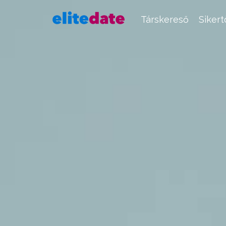
Társkereső
Siker