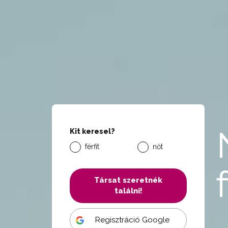
Kit keresel?
férfit
nőt
Társat szeretnék
találni!
Regisztráció Google