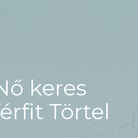
Nő keres
férfit Törtel