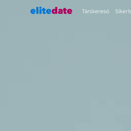
Társkereső
Siker