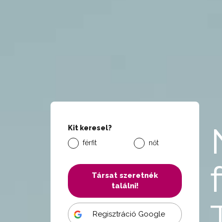
Kit keresel?
férfit
nőt
Társat szeretnék
találni!
Regisztráció Google