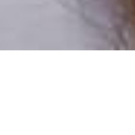
Csak valódi felhasználók
A profilok 100%-a ellenőrzött