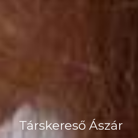
Társkereső Ászár