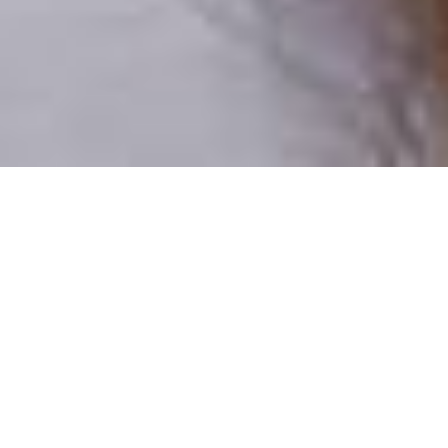
Csak valódi felhasználók
A profilok 100%-a ellenőrzött