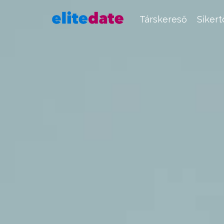
Társkereső
Siker