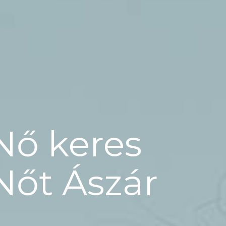
Nő keres
Nőt Ászár