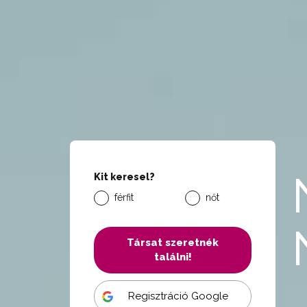
Kit keresel?
férfit
nőt
Társat szeretnék
találni!
Regisztráció Google