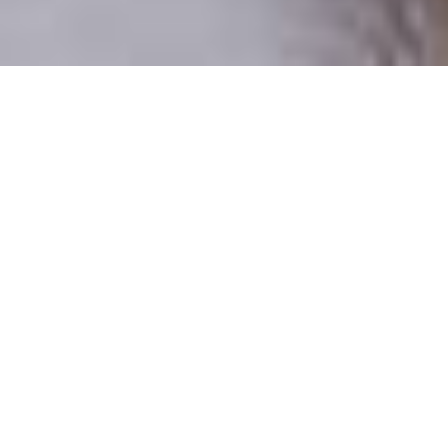
Csak valódi felhasználók
A profilok 100%-a ellenőrzött