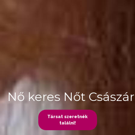
Nő keres Nőt Császár
Társat szeretnék
találni!