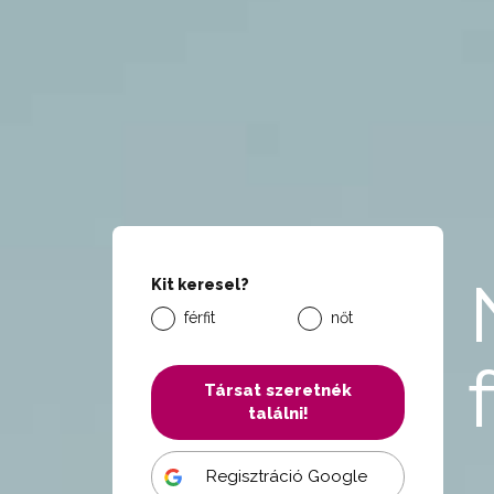
Kit keresel?
férfit
nőt
Társat szeretnék
találni!
Regisztráció Google