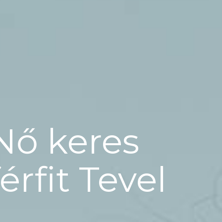
Nő keres
férfit Tevel