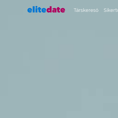
Társkereső
Siker