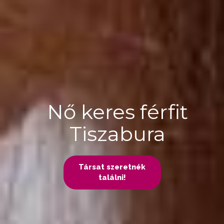
Nő keres férfit
Tiszabura
Társat szeretnék
találni!