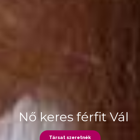
Nő keres férfit Vál
Társat szeretnék