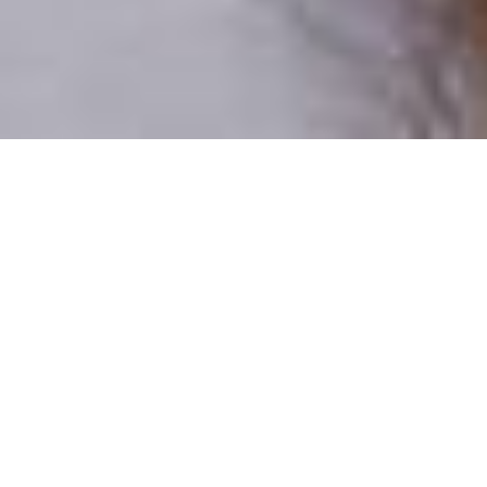
Csak valódi felhasználók
A profilok 100%-a ellenőrzött