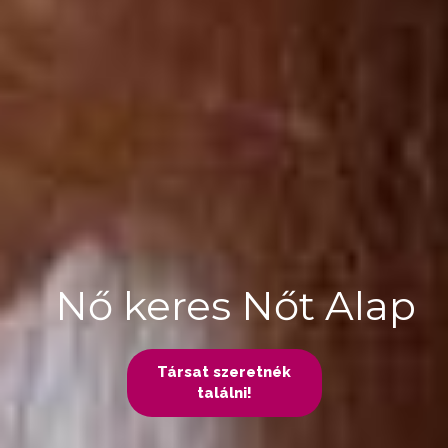
Nő keres Nőt Alap
Társat szeretnék
találni!