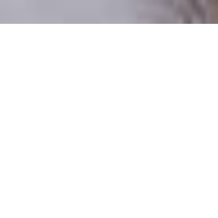
Csak valódi felhasználók
A profilok 100%-a ellenőrzött
Csak komoly társkeresőknek