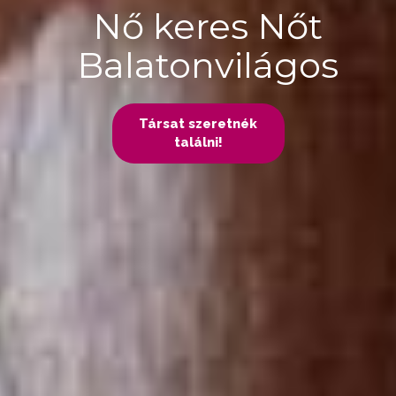
Nő keres Nőt
Balatonvilágos
Társat szeretnék
találni!