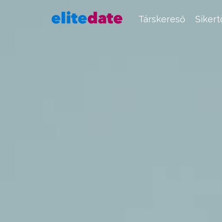
Társkereső
Siker