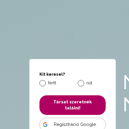
Kit keresel?
férfit
nőt
Társat szeretnék
találni!
Regisztráció Google