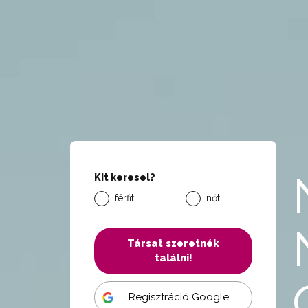
Kit keresel?
férfit
nőt
Társat szeretnék
találni!
Regisztráció Google