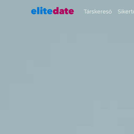
Társkereső
Siker