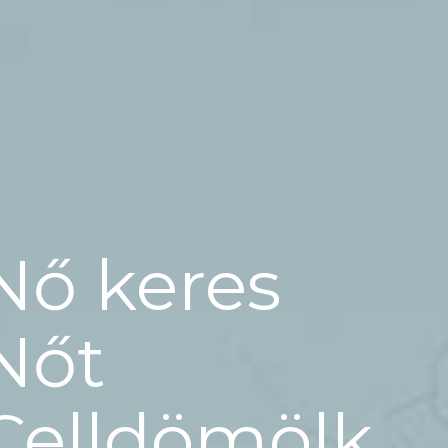
Nő keres
Nőt
Celldömölk