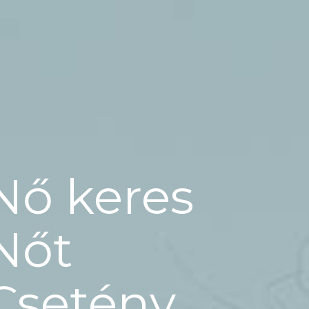
Nő keres
Nőt
Csetény