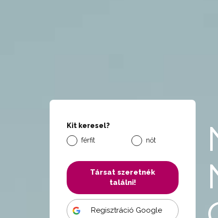
Kit keresel?
férfit
nőt
Társat szeretnék
találni!
Regisztráció Google