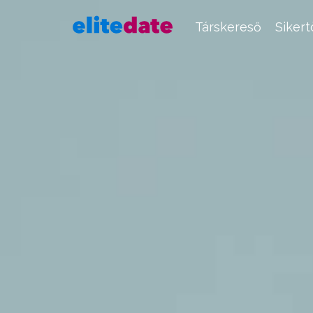
Társkereső
Siker