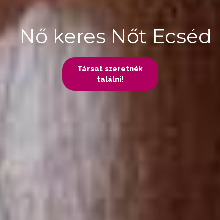
Nő keres Nőt Ecséd
Társat szeretnék
találni!