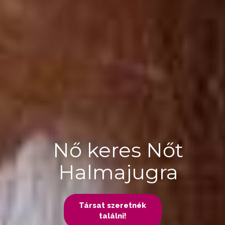
Nő keres Nőt
Halmajugra
Társat szeretnék
találni!