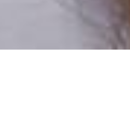
Csak valódi felhasználók
A profilok 100%-a ellenőrzött