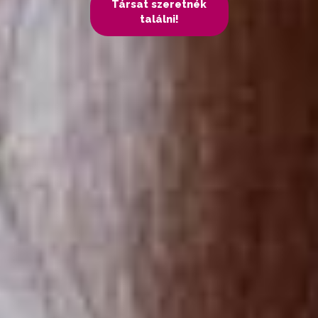
Társat szeretnék
találni!