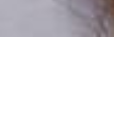
Csak valódi felhasználók
A profilok 100%-a ellenőrzött