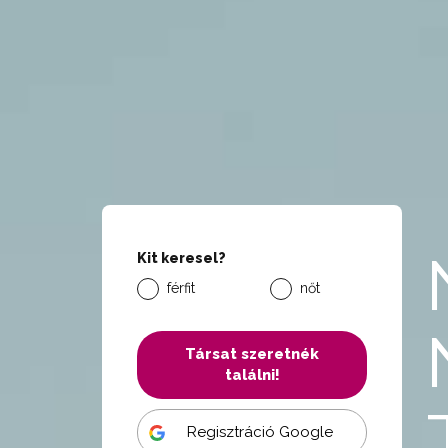
Kit keresel?
férfit
nőt
Társat szeretnék
találni!
Regisztráció Google