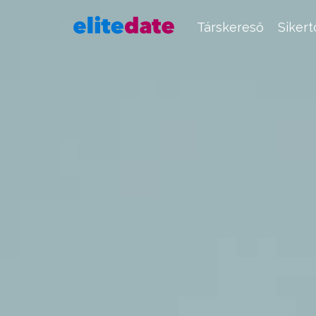
Társkereső
Siker