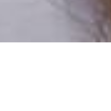
Csak valódi felhasználók
A profilok 100%-a ellenőrzött