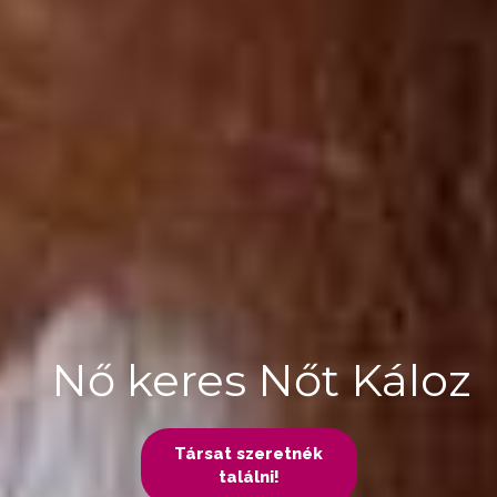
Nő keres Nőt Káloz
Társat szeretnék
találni!