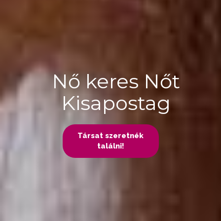
Nő keres Nőt
Kisapostag
Társat szeretnék
találni!