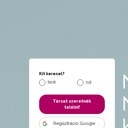
Kit keresel?
férfit
nőt
Társat szeretnék
találni!
Regisztráció Google