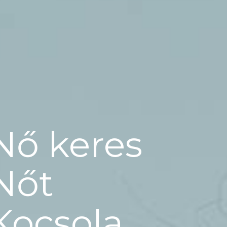
Nő keres
Nőt
Kocsola