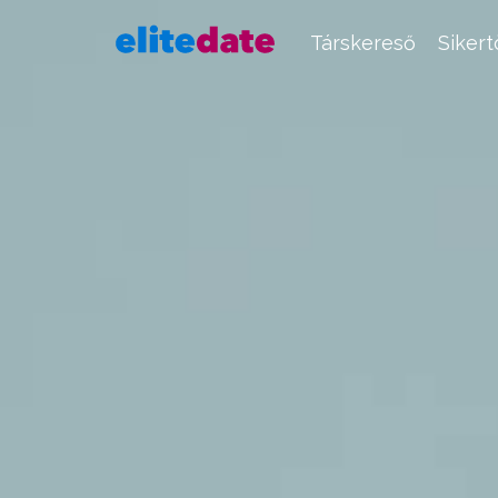
Társkereső
Siker