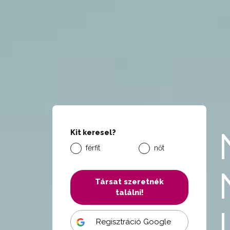
Kit keresel?
férfit
nőt
Társat szeretnék
találni!
Regisztráció Google