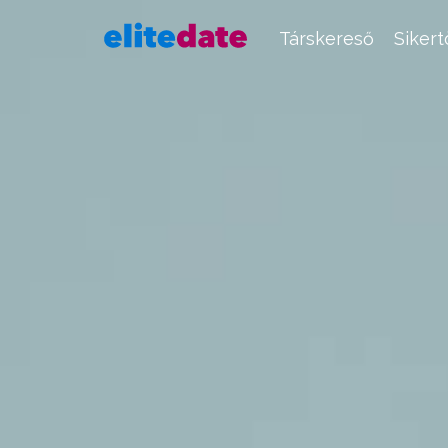
Társkereső
Siker