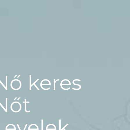
Nő keres
Nőt
Levelek