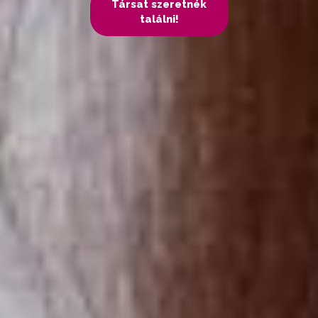
Társat szeretnék
találni!