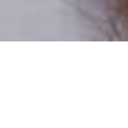
Csak valódi felhasználók
A profilok 100%-a ellenőrzött