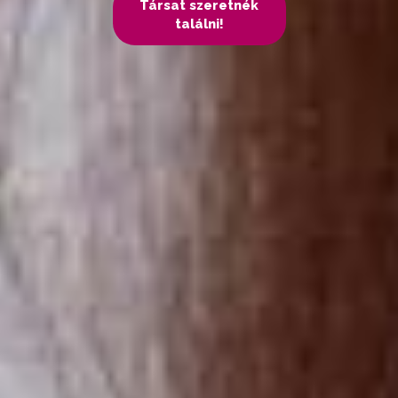
Társat szeretnék
találni!