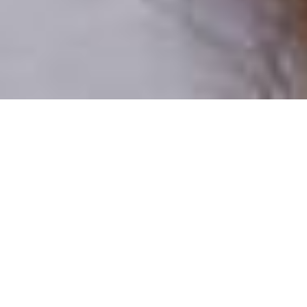
Csak valódi felhasználók
A profilok 100%-a ellenőrzött