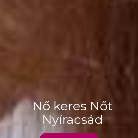
Nő keres Nőt
Nyíracsád