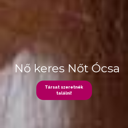
Nő keres Nőt Ócsa
Társat szeretnék
találni!