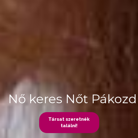
Nő keres Nőt Pákozd
Társat szeretnék
találni!