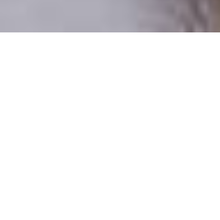
Csak valódi felhasználók
A profilok 100%-a ellenőrzött