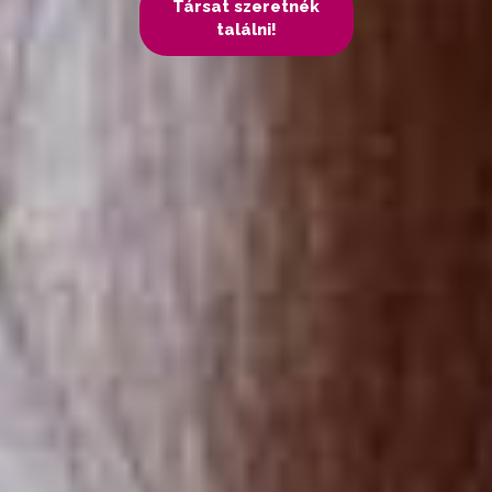
Társat szeretnék
találni!