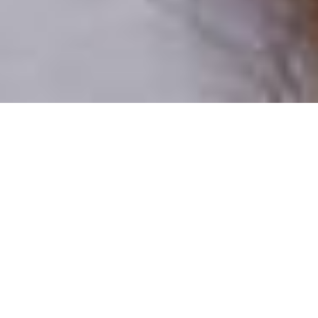
Csak valódi felhasználók
A profilok 100%-a ellenőrzött