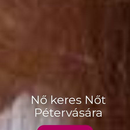
Nő keres Nőt
Pétervására