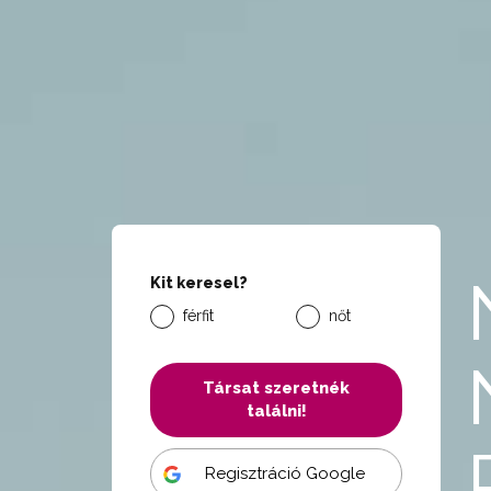
Kit keresel?
férfit
nőt
Társat szeretnék
találni!
Regisztráció Google