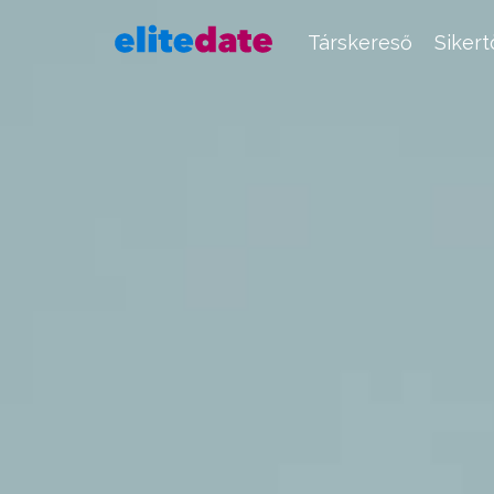
Társkereső
Siker