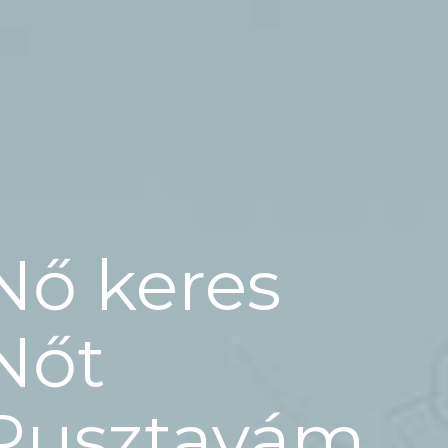
Nő keres
Nőt
Pusztavám