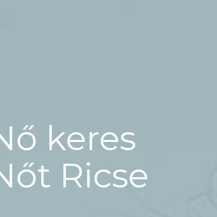
Nő keres
Nőt Ricse