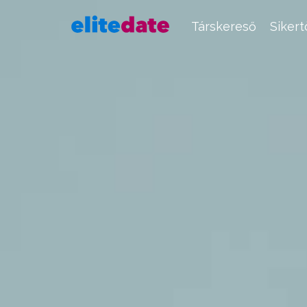
Társkereső
Siker