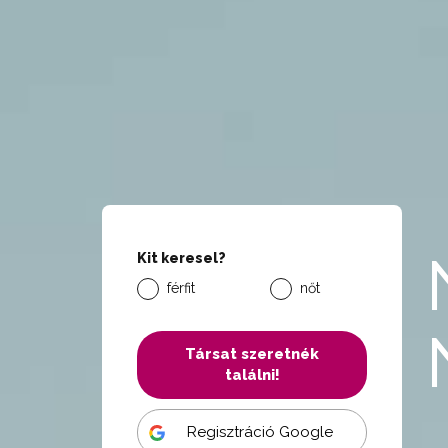
Kit keresel?
férfit
nőt
Társat szeretnék
találni!
Regisztráció Google