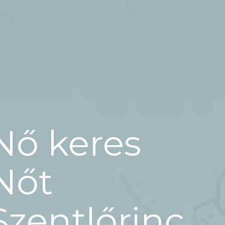
Nő keres
Nőt
Szentlőrinc