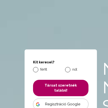
Kit keresel?
férfit
nőt
Társat szeretnék
találni!
Regisztráció Google