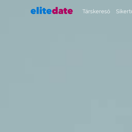
Társkereső
Siker