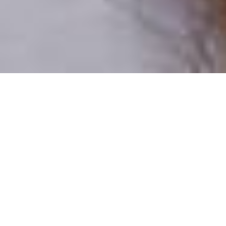
Csak valódi felhasználók
A profilok 100%-a ellenőrzött