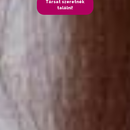
Társat szeretnék
találni!