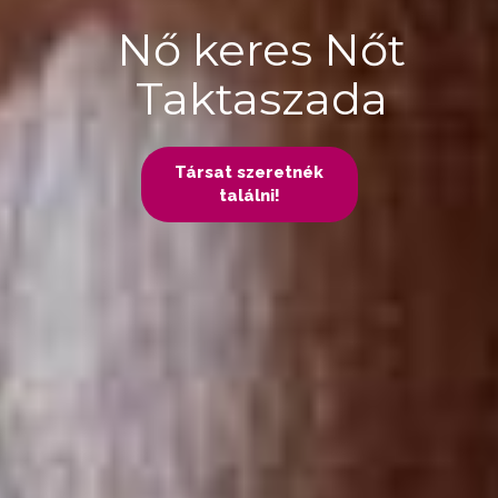
Nő keres Nőt
Taktaszada
Társat szeretnék
találni!