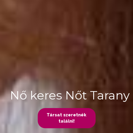
Nő keres Nőt Tarany
Társat szeretnék
találni!