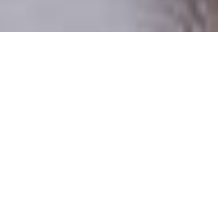
Csak valódi felhasználók
A profilok 100%-a ellenőrzött