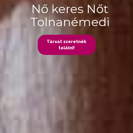
Nő keres Nőt
Tolnanémedi
Társat szeretnék
találni!