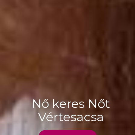
Nő keres Nőt
Vértesacsa