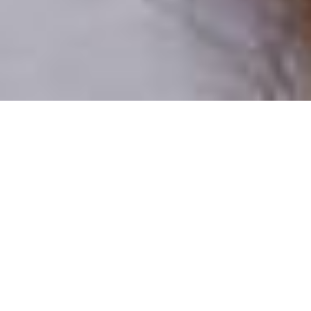
Csak valódi felhasználók
A profilok 100%-a ellenőrzött