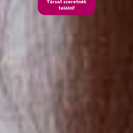
Társat szeretnék
találni!