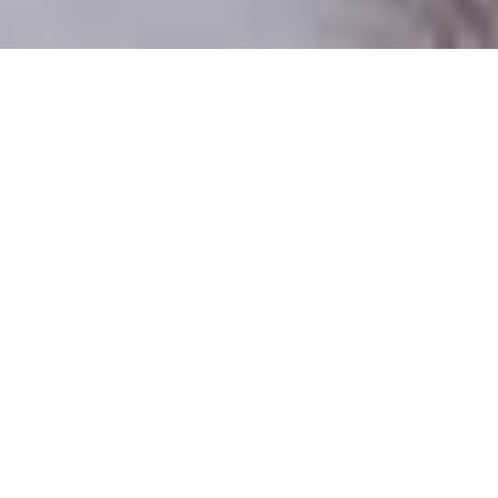
Csak valódi felhasználók
A profilok 100%-a ellenőrzött
Csak komoly társkeresőknek