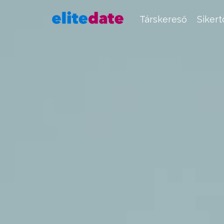
Társkereső
Siker