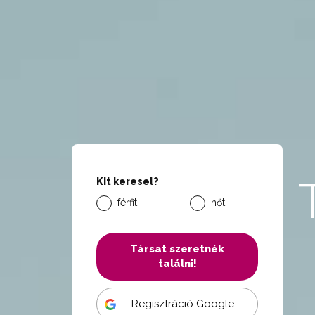
Kit keresel?
férfit
nőt
Társat szeretnék
találni!
Regisztráció Google